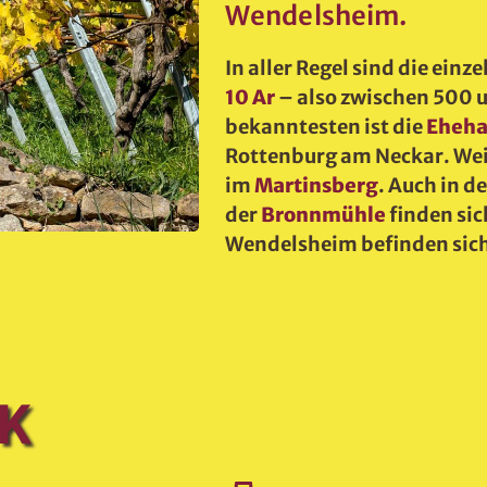
Wendelsheim.
In aller Regel sind die ein
10 Ar
– also zwischen 500
bekanntesten ist die
Eheha
Rottenburg am Neckar. Wei
im
Martinsberg
. Auch in d
der
Bronnmühle
finden si
Wendelsheim befinden sich
CK