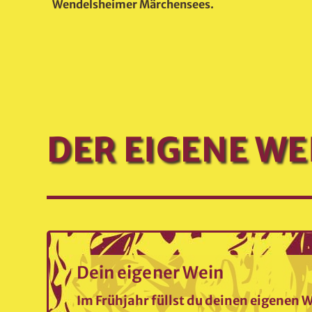
Wendelsheimer Märchensees.
WEITERLESEN
DER EIGENE W
Dein eigener Wein
Im Frühjahr füllst du deinen eigenen W