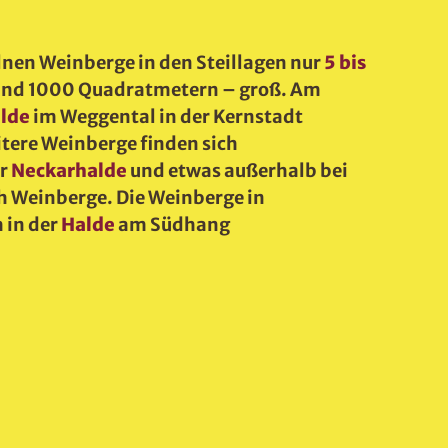
zelnen Weinberge in den Steillagen nur
5 bis
 und 1000 Quadratmetern – groß. Am
lde
im Weggental in der Kernstadt
tere Weinberge finden sich
er
Neckarhalde
und etwas außerhalb bei
ch Weinberge. Die Weinberge in
 in der
Halde
am Südhang