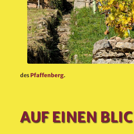
des
Pfaffenberg
.
AUF EINEN BLI