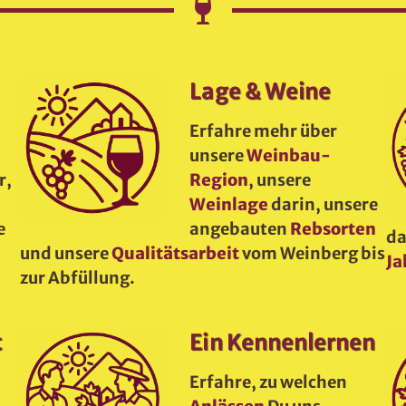
Lage & Weine
Erfahre mehr über
unsere
Weinbau-
r,
Region
, unsere
d
Weinlage
darin, unsere
e
angebauten
Rebsorten
da
und unsere
Qualitätsarbeit
vom Weinberg bis
Ja
zur Abfüllung.
t
Ein Kennenlernen
Erfahre, zu welchen