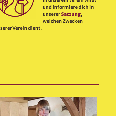
in unserem Verein wirst
und informiere dich in
unserer
Satzung
,
welchen Zwecken
serer Verein dient.