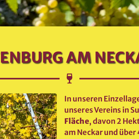
TENBURG AM NECK
In unseren Einzellag
unseres Vereins in
Fläche
, davon 2 Hek
am Neckar und über 4