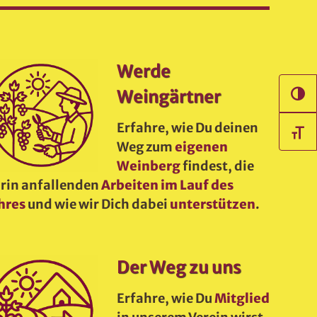
Werde
Weingärtner
Kontra
Erfahre, wie Du deinen
Schrif
Weg zum
eigenen
Weinberg
findest, die
rin anfallenden
Arbeiten im Lauf des
hres
und wie wir Dich dabei
unterstützen
.
Der Weg zu uns
Erfahre, wie Du
Mitglied