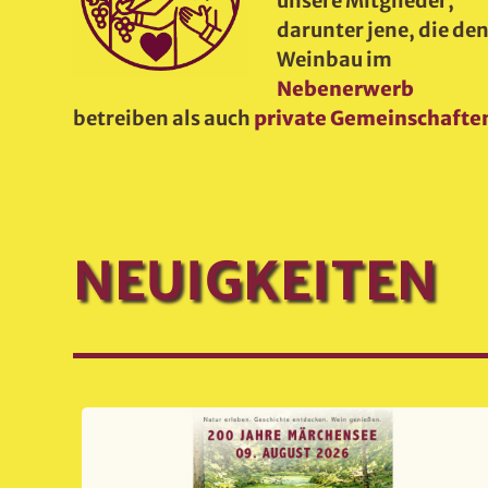
unsere Mitglieder,
darunter jene, die de
Weinbau im
Nebenerwerb
betreiben als auch
private Gemeinschafte
NEUIGKEITEN