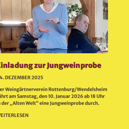
Einladung zur Jungweinprobe
Kabe
„Mun
14. DEZEMBER 2025
„Alt
er Weingärtnerverein Rottenburg/Wendelsheim
ührt am Samstag, den 10. Januar 2026 ab 18 Uhr
3. DE
n der „Alten Welt“ eine Jungweinprobe durch.
Der We
EITERLESEN
hat zu 
Welt“ 