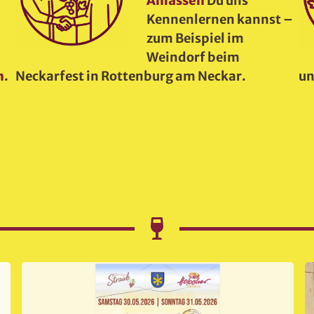
Anlässen
Du uns
n
Kennenlernen kannst –
zum Beispiel im
Weindorf beim
n
.
Neckarfest in Rottenburg am Neckar.
un